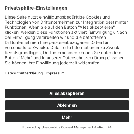
Neuigkeiten und Presse
Platin Partner 2023
30.
OKT
Pressemitteilung Schwabacher Tagblatt - Endspurt in Schwabach!
29.
MÄR
Baumpatenschaft von Huber ImmoReal GmbH
10.
MÄR
Erfüllte Weiterbildungspflicht
22.
FEB
Wichtige Links
Neuigkeiten und Presse
Mein Kundenbereich
Unsere Leistungen
Aktuelle Objekte
Widerrufsrecht
Kontakt
Glossar