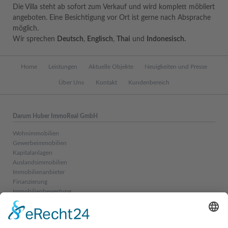
Die Villa steht ab sofort zum Verkauf und wird komplett möbliert
angeboten. Eine Besichtigung vor Ort ist gerne nach Absprache
möglich.
Wir sprechen
Deutsch
,
Englisch
,
Thai
und
Indonesisch.
Navigation
Home
Leistungen
Aktuelle Objekte
Neuigkeiten und Presse
überspringen
Über Uns
Kontakt
Kundenbereich
Darum Huber ImmoReal GmbH
Wohnimmobilien
Gewerbeimmobilien
Kapitalanlagen
Auslandsimmobilien
Immobilienanbieter
Finanzierung
Immobilienbewertung
Projektentwicklung
Versicherung