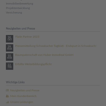
Immobilienbewertung
Projektentwicklung
Versicherung
Neuigkeiten und Presse
Platin Partner 2023
30.
OKT
Pressemitteilung Schwabacher Tagblatt - Endspurt in Schwabach!
29.
MÄR
Baumpatenschaft von Huber ImmoReal GmbH
10.
MÄR
Erfüllte Weiterbildungspflicht
22.
FEB
Wichtige Links
Neuigkeiten und Presse
Mein Kundenbereich
Unsere Leistungen