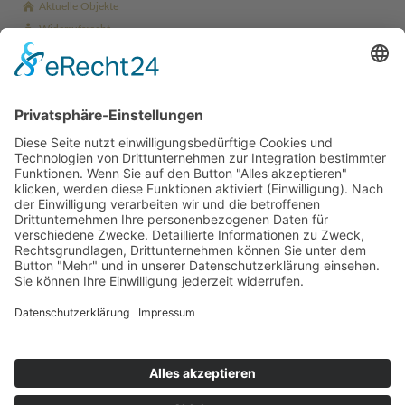
Aktuelle Objekte
Widerrufsrecht
Kontakt
Glossar
AGB
Bellevue Best Property Agents 2018
© Copyright 2026. Huber ImmoReal GmbH Alle Rechte vorbehalten.